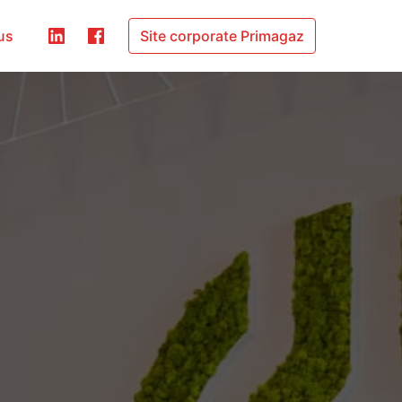
us
Site corporate Primagaz