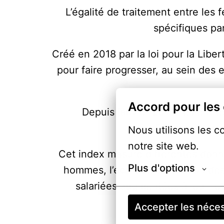
L’égalité de traitement entre les 
spécifiques pa
Créé en 2018 par la loi pour la Libe
pour faire progresser, au sein des e
Accord pour les
Depuis janvier 2019, les entrep
Femmes/Hommes
Nous utilisons les c
notre site web.
Cet index mesure différentes donné
Plus d'options
hommes, l’écart de répartition des
salariées augmentées à leur ret
Accepter les néce