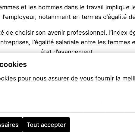
femmes et les hommes dans le travail implique le
r l’employeur, notamment en termes d’égalité d
rté de choisir son avenir professionnel, l’inde
ntreprises, l’égalité salariale entre les femmes 
état d’avancement.
 cookies
rises d’au moins 50 salariés doivent calculer et p
. Pour l'année 2023, Primagaz a atteint la no
ookies pour nous assurer de vous fournir la meil
es en matière d’égalité professionnelle, tels 
 augmentations individuelles, l’écart de réparti
our de congé de maternité ou la parité parmi l
ssaires
Tout accepter