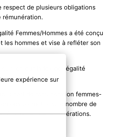
 respect de plusieurs obligations 
e rémunération.
x égalité Femmes/Hommes a été conçu 
et les hommes et vise à refléter son 
ublier leur Index de l’égalité 
te de 93/100 !
leure expérience sur 
que l’écart de rémunération femmes-
tion des promotions, le nombre de 
es 10 plus hautes rémunérations.